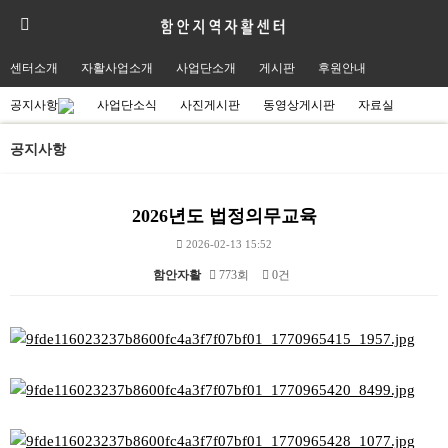
센터소개
자활사업소개
사업단소개
게시판
후원안내
공지사항
사업단소식
사진게시판
동영상게시판
자료실
공지사항
2026년도 법정의무교육
2026-02-13 15:52
함안자활
773회
0건
본문