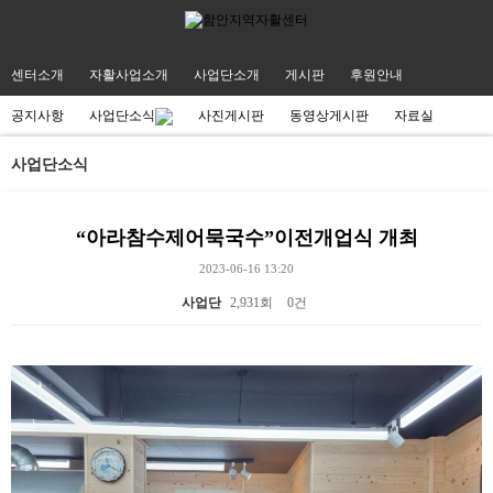
센터소개
자활사업소개
사업단소개
게시판
후원안내
공지사항
사업단소식
사진게시판
동영상게시판
자료실
사업단소식
“아라참수제어묵국수”이전개업식 개최
2023-06-16 13:20
사업단
2,931회
0건
본문