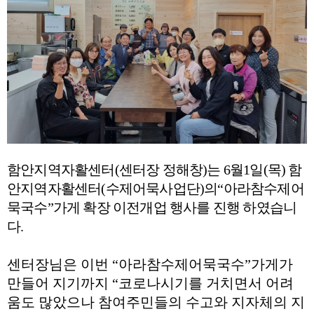
함안지역자활센터
(
센터장 정해창
)
는
6
월
1
일
(
목
)
함
안지역자활센터
(
수제어묵사업단
)
의
“
아라참수제어
묵국수
”
가게 확장 이전개업 행사를 진행 하였습니
다.
센터장님은 이번
“
아라참수제어묵국수
”
가게가
만들어 지기까지
“
코로나시기를 거치면서 어려
움도 많았으나 참여주민들의 수고와 지자체의 지