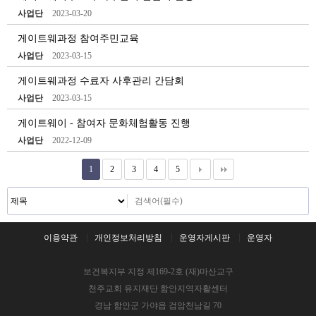
사업단
2023-03-20
게이트웨과정 참여주민교육
사업단
2023-03-15
게이트웨과정 수료자 사후관리 간담회
사업단
2023-03-15
게이트웨이 - 참여자 문화체험활동 진행
사업단
2022-12-09
1
2
3
4
5
이용약관
개인정보처리방침
운영자게시판
운영자
보건복지부 지정 제169-2호 (재)마산교구
천주교회 유지재단 함안지역자활센터
경남 함안군 가야읍 검암천남길 70